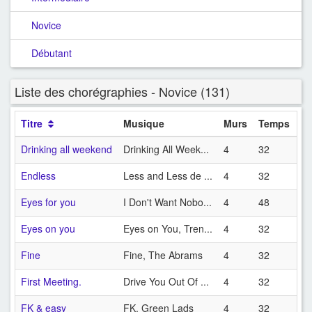
Novice
Débutant
Liste des chorégraphies - Novice (131)
Titre
Musique
Murs
Temps
Drinking all weekend
Drinking All Week...
4
32
Endless
Less and Less de ...
4
32
Eyes for you
I Don't Want Nobo...
4
48
Eyes on you
Eyes on You, Tren...
4
32
Fine
Fine, The Abrams
4
32
First Meeting.
Drive You Out Of ...
4
32
FK & easy
FK, Green Lads
4
32