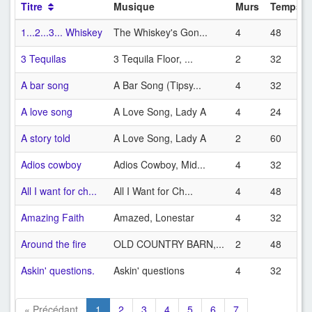
Titre
Musique
Murs
Temps
1...2...3... Whiskey
The Whiskey's Gon...
4
48
3 Tequilas
3 Tequila Floor, ...
2
32
A bar song
A Bar Song (Tipsy...
4
32
A love song
A Love Song, Lady A
4
24
A story told
A Love Song, Lady A
2
60
Adios cowboy
Adios Cowboy, Mid...
4
32
All I want for ch...
All I Want for Ch...
4
48
Amazing Faith
Amazed, Lonestar
4
32
Around the fire
OLD COUNTRY BARN,...
2
48
Askin' questions.
Askin' questions
4
32
« Précédant
1
2
3
4
5
6
7