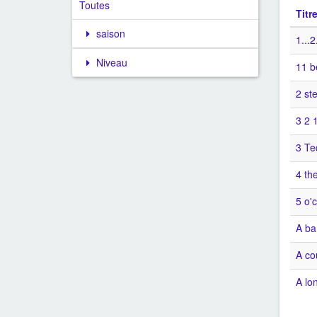
Toutes
Titr
saison
1...2
Niveau
11 b
2 st
3 2 1
3 Te
4 th
5 o'
A ba
A co
A lo