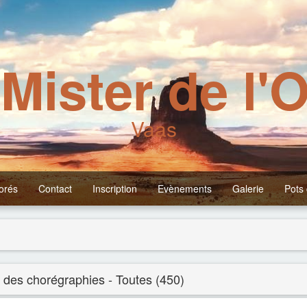
Mister de l'
Vaas
orés
Contact
Inscription
Evènements
Galerie
Pots
e des chorégraphies - Toutes (450)