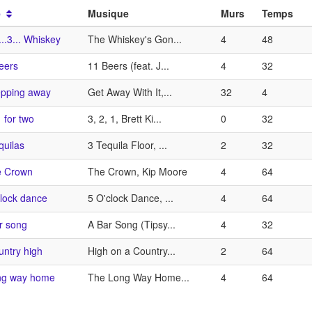
e
Musique
Murs
Temps
...3... Whiskey
The Whiskey's Gon...
4
48
eers
11 Beers (feat. J...
4
32
epping away
Get Away With It,...
32
4
 for two
3, 2, 1, Brett Ki...
0
32
quilas
3 Tequila Floor, ...
2
32
e Crown
The Crown, Kip Moore
4
64
clock dance
5 O'clock Dance, ...
4
64
r song
A Bar Song (Tipsy...
4
32
untry high
High on a Country...
2
64
ng way home
The Long Way Home...
4
64